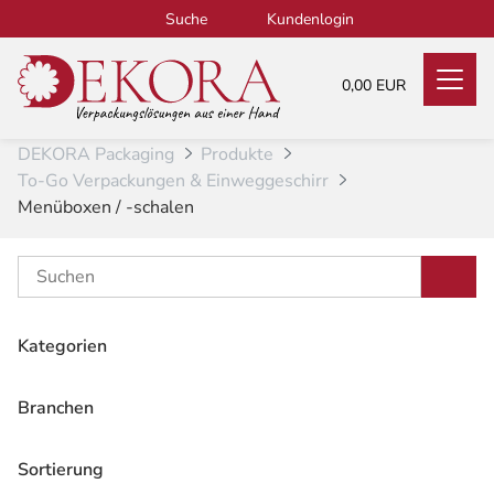
Zum Inhalt
Suche
Kundenlogin
0,00 EUR
DEKORA Packaging
Produkte
To-Go Verpackungen & Einweggeschirr
Menüboxen / -schalen
Kategorien
Alle
349
Bio-Produkte
Branchen
131
Alle
21
Coffee-to-go & Getränkebecher
40
Gastronomie
Sortierung
21
To-Go Verpackungen & Einweggeschirr
120