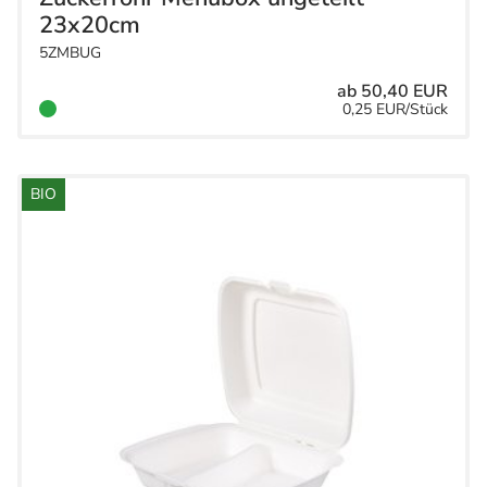
Hygieneartikel
12
23x20cm
Servietten
5ZMBUG
53
Firmendruck
7
ab 50,40 EUR
0,25 EUR/Stück
BIO