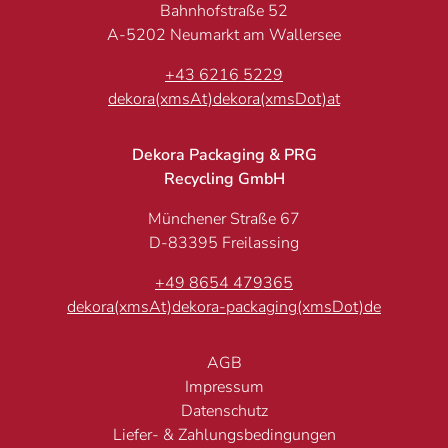
Bahnhofstraße 52
A-5202 Neumarkt am Wallersee
+43 6216 5229
dekora(xmsAt)dekora(xmsDot)at
Dekora Packaging & PRG
Recycling GmbH
Münchener Straße 67
D-83395 Freilassing
+49 8654 479365
dekora(xmsAt)dekora-packaging(xmsDot)de
AGB
Impressum
Datenschutz
Liefer- & Zahlungsbedingungen