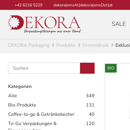
Zum Inhalt
+43 6216 5229
dekora(xmsAt)dekora(xmsDot)at
SALE
DEKORA Packaging
Produkte
Firmendruck
Exklus
BIO
Kategorien
Alle
349
Bio-Produkte
131
Coffee-to-go & Getränkebecher
40
To-Go Verpackungen &
120