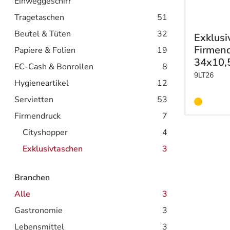
Einweggeschirr
Tragetaschen
51
Beutel & Tüten
32
Exklusi
Firmen
Papiere & Folien
19
34x10,
EC-Cash & Bonrollen
8
9LT26
Hygieneartikel
12
Servietten
53
Firmendruck
7
Cityshopper
4
Exklusivtaschen
3
Branchen
Alle
3
Gastronomie
3
Lebensmittel
3