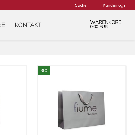
Suche
Kundenlogin
WARENKORB
GE
KONTAKT
0,00 EUR
BIO