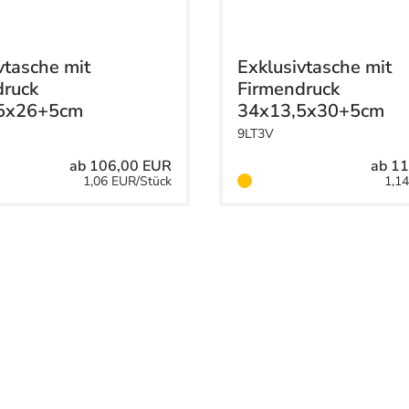
vtasche mit
Exklusivtasche mit
druck
Firmendruck
5x26+5cm
34x13,5x30+5cm
9LT3V
ab 106,00 EUR
ab 1
1,06 EUR/Stück
1,1