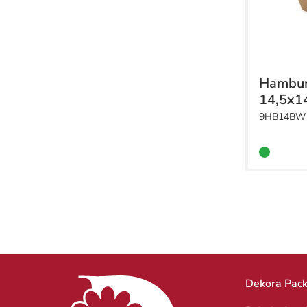
Hambur
14,5x1
9HB14BW
Dekora Pac