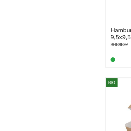
Hambur
9,5x9,
9HB9BW
BIO