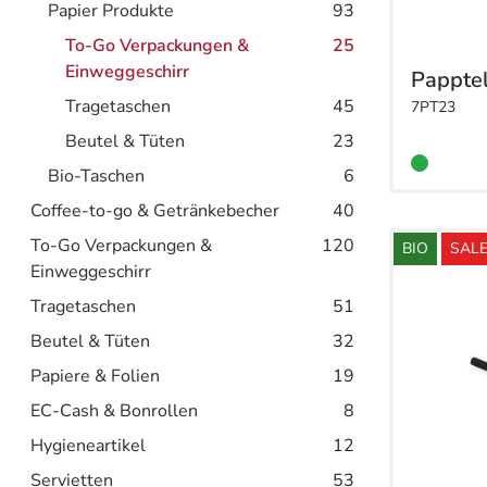
Papier Produkte
93
To-Go Verpackungen &
25
Einweggeschirr
Papptel
Tragetaschen
45
7PT23
Beutel & Tüten
23
Bio-Taschen
6
Coffee-to-go & Getränkebecher
40
To-Go Verpackungen &
120
BIO
SAL
Einweggeschirr
Tragetaschen
51
Beutel & Tüten
32
Papiere & Folien
19
EC-Cash & Bonrollen
8
Hygieneartikel
12
Servietten
53