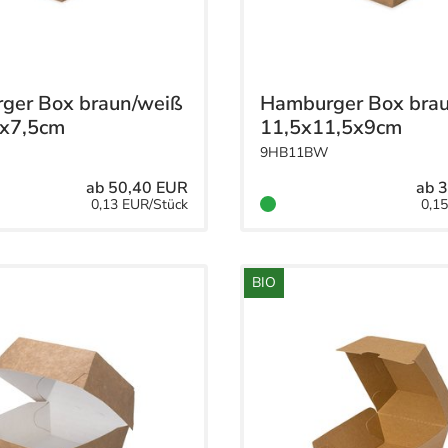
ger Box braun/weiß
Hamburger Box bra
5x7,5cm
11,5x11,5x9cm
9HB11BW
ab 50,40 EUR
ab 
0,13 EUR/Stück
0,1
BIO