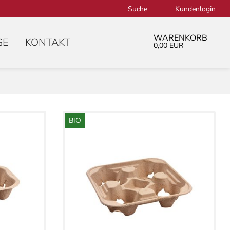
Suche
Kundenlogin
WARENKORB
GE
KONTAKT
0,00 EUR
BIO