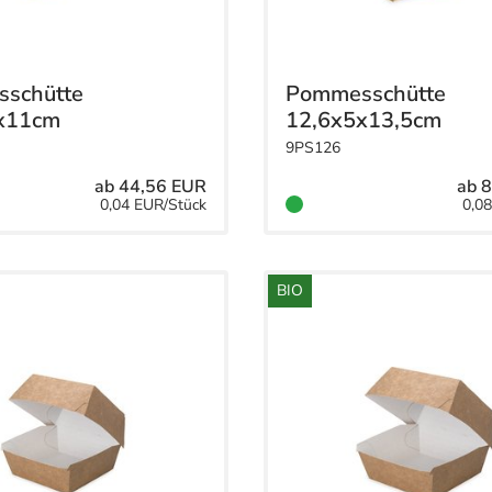
schütte
Pommesschütte
x11cm
12,6x5x13,5cm
9PS126
ab 44,56 EUR
ab 
0,04 EUR/Stück
0,0
BIO