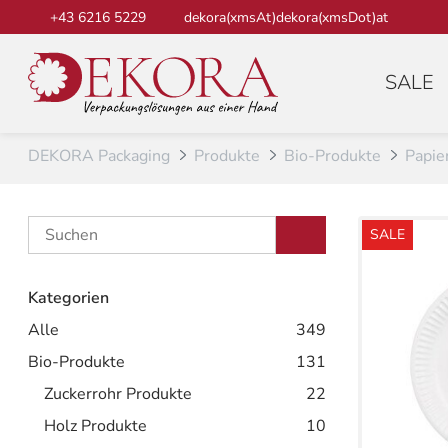
Zum Inhalt
+43 6216 5229
dekora(xmsAt)dekora(xmsDot)at
SALE
DEKORA Packaging
Produkte
Bio-Produkte
Papie
SALE
Kategorien
Alle
349
Bio-Produkte
131
Zuckerrohr Produkte
22
Holz Produkte
10