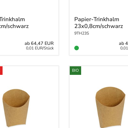
Trinkhalm
Papier-Trinkhalm
cm/schwarz
23x0,8cm/schwarz
9TH23S
ab 64,47 EUR
ab 
0,01 EUR/Stück
0,0
E
BIO