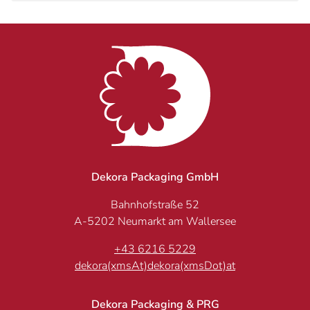
Dekora Packaging GmbH
Bahnhofstraße 52
A-5202 Neumarkt am Wallersee
+43 6216 5229
dekora(xmsAt)dekora(xmsDot)at
Dekora Packaging & PRG