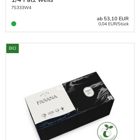
7S333W4
40x40 / 3-lagig / 1/8 Falz
4
Firmendruck
7
ab 53,10 EUR
0,04 EUR/Stück
BIO