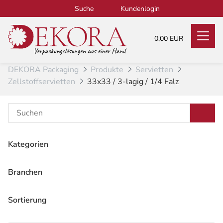
Zum Inhalt
Suche
Kundenlogin
0,00 EUR
DEKORA Packaging
Produkte
Servietten
Zellstoffservietten
33x33 / 3-lagig / 1/4 Falz
Kategorien
Alle
349
Bio-Produkte
Branchen
131
Alle
10
Coffee-to-go & Getränkebecher
40
Gastronomie
Sortierung
10
To-Go Verpackungen & Einweggeschirr
120
Empfehlung
Lebensmittel
10
Tragetaschen
51