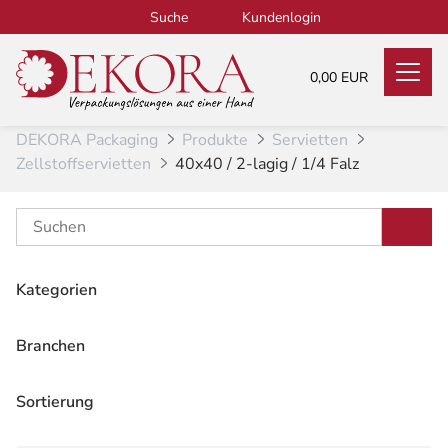
Zum Inhalt
Suche
Kundenlogin
0,00 EUR
DEKORA Packaging
Produkte
Servietten
Zellstoffservietten
40x40 / 2-lagig / 1/4 Falz
Kategorien
Alle
349
Bio-Produkte
Branchen
131
Alle
1
Coffee-to-go & Getränkebecher
40
Gastronomie
Sortierung
1
To-Go Verpackungen & Einweggeschirr
120
Empfehlung
Lebensmittel
1
Tragetaschen
51