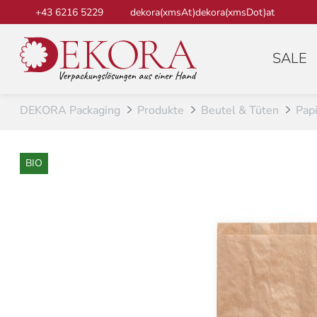
Zum Inhalt
+43 6216 5229
dekora(xmsAt)dekora(xmsDot)at
SALE
DEKORA Packaging
Produkte
Beutel & Tüten
Papi
BIO