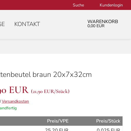
Suche
Kundenlogin
WARENKORB
GE
KONTAKT
0,00 EUR
ltenbeutel braun 20x7x32cm
90 EUR
(
21,90 EUR
/Stück)
d
Versandkosten
andfertig
Preis/VPE
Preis/Stück
25,20 EUR
0,025 EUR