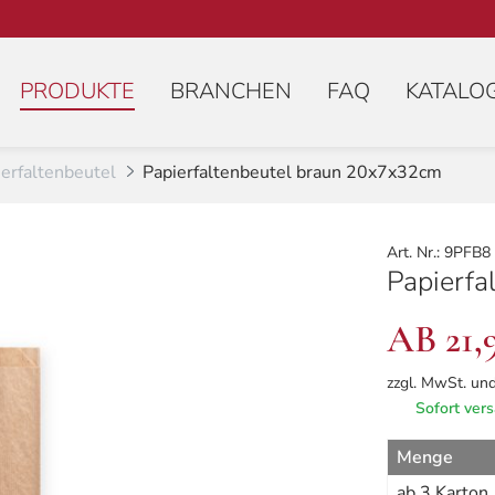
(AKTIV)
PRODUKTE
BRANCHEN
FAQ
KATALO
erfaltenbeutel
Papierfaltenbeutel braun 20x7x32cm
Art. Nr.: 9PFB8
Papierfa
AB 21,
zzgl. MwSt. un
Sofort vers
Menge
ab 3 Karton