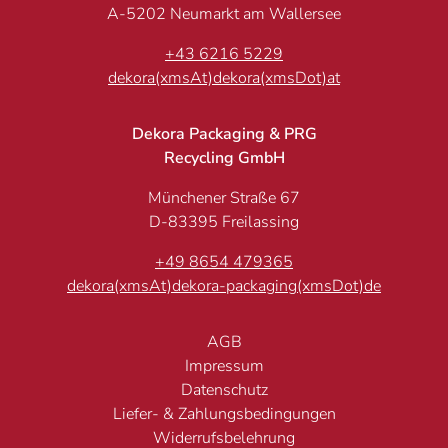
A-5202 Neumarkt am Wallersee
+43 6216 5229
dekora(xmsAt)dekora(xmsDot)at
Dekora Packaging & PRG
Recycling GmbH
Münchener Straße 67
D-83395 Freilassing
+49 8654 479365
dekora(xmsAt)dekora-packaging(xmsDot)de
AGB
Impressum
Datenschutz
Liefer- & Zahlungsbedingungen
Widerrufsbelehrung