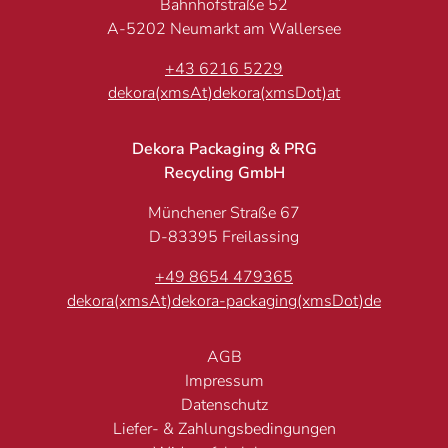
Bahnhofstraße 52
A-5202 Neumarkt am Wallersee
+43 6216 5229
dekora(xmsAt)dekora(xmsDot)at
Dekora Packaging & PRG
Recycling GmbH
Münchener Straße 67
D-83395 Freilassing
+49 8654 479365
dekora(xmsAt)dekora-packaging(xmsDot)de
AGB
Impressum
Datenschutz
Liefer- & Zahlungsbedingungen