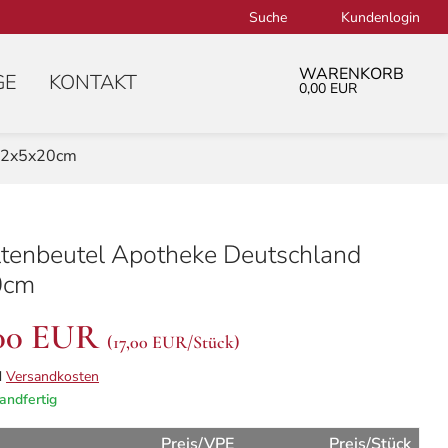
Suche
Kundenlogin
WARENKORB
GE
KONTAKT
0,00 EUR
 12x5x20cm
ltenbeutel Apotheke Deutschland
0cm
,00 EUR
(
17,00 EUR
/Stück)
d
Versandkosten
andfertig
Preis/VPE
Preis/Stück