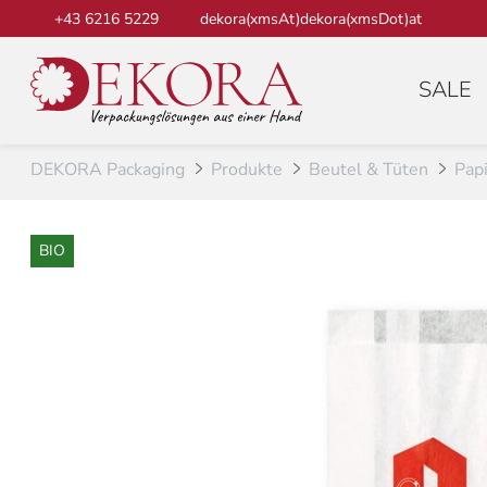
Zum Inhalt
+43 6216 5229
dekora(xmsAt)dekora(xmsDot)at
SALE
DEKORA Packaging
Produkte
Beutel & Tüten
Papi
BIO